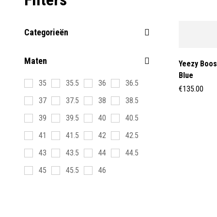
Categorieën
Maten
Yeezy Boos
Blue
35
35.5
36
36.5
€
135.00
37
37.5
38
38.5
39
39.5
40
40.5
41
41.5
42
42.5
43
43.5
44
44.5
45
45.5
46