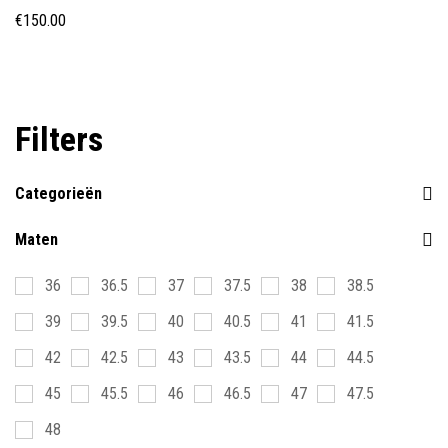
€
150.00
Filters
Categorieën
Maten
36
36.5
37
37.5
38
38.5
39
39.5
40
40.5
41
41.5
42
42.5
43
43.5
44
44.5
45
45.5
46
46.5
47
47.5
48