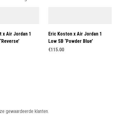
t x Air Jordan 1
Eric Koston x Air Jordan 1
‘Reverse’
Low SB ‘Powder Blue’
€
115.00
nze gewaardeerde klanten.