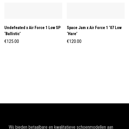
Undefeated x Air Force 1 Low SP
Space Jam x Air Force 1 ’07 Low
‘Ballistic’
‘Hare’
€
125.00
€
120.00
Wij bieden betaalbare en kwalitatieve schoenmodellen aan