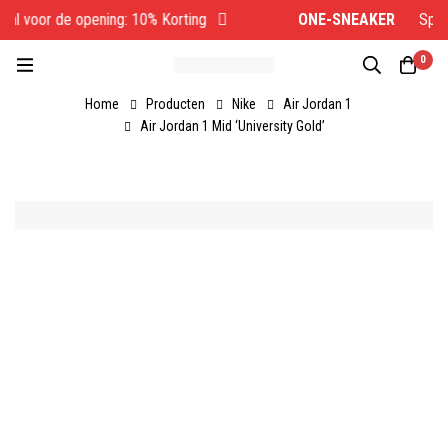
al voor de opening: 10% Korting
ONE-SNEAKER
Specia
0
Home
Producten
Nike
Air Jordan 1
Air Jordan 1 Mid ‘University Gold’