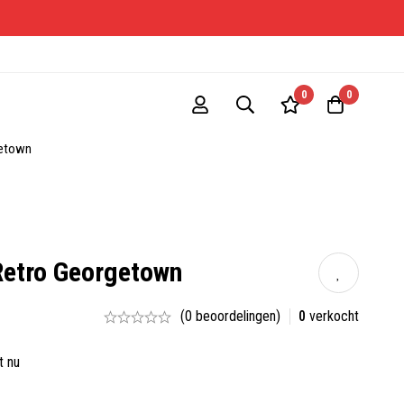
ONE-S
0
0
getown
Retro Georgetown
(0 beoordelingen)
0
verkocht
t nu