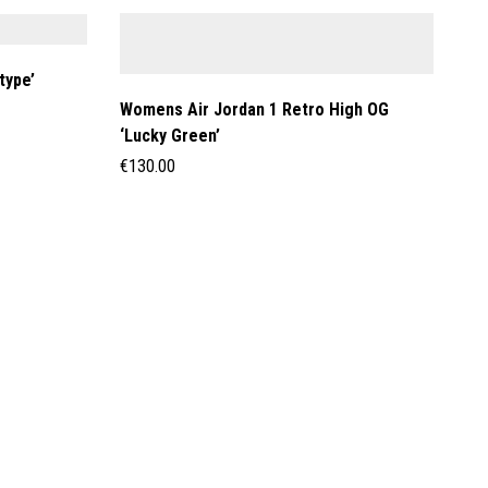
type’
Womens Air Jordan 1 Retro High OG
‘Lucky Green’
€
130.00
Wo
Cr
€
1