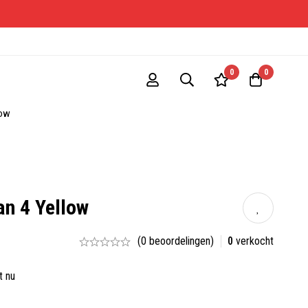
ONE-S
0
0
low
an 4 Yellow
(0 beoordelingen)
0
verkocht
t nu