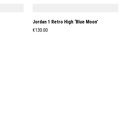
Jordan 1 Retro High ‘Blue Moon’
€
130.00
Tr
Ja
€
1