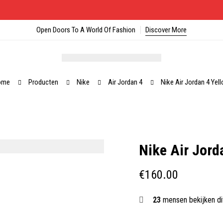
Open Doors To A World Of Fashion
Discover More
ome
Producten
Nike
Air Jordan 4
Nike Air Jordan 4 Yel
Nike Air Jord
€
160.00
23
mensen bekijken di