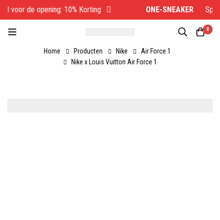
al voor de opening: 10% Korting
ONE-SNEAKER
Specia
0
Home
Producten
Nike
Air Force 1
Nike x Louis Vuitton Air Force 1