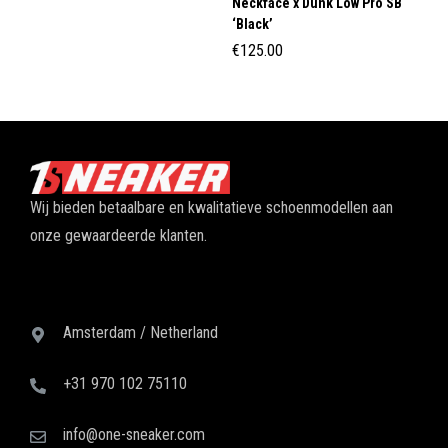
Neckface x Dunk Low Pro SB
‘Black’
€
125.00
Wij bieden betaalbare en kwalitatieve schoenmodellen aan
onze gewaardeerde klanten.
Amsterdam / Netherland
+31 970 102 75110
info@one-sneaker.com