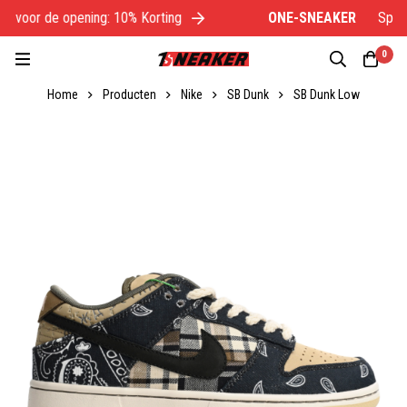
 voor de opening: 10% Korting
ONE-SNEAKER
Specia
0
Home
Producten
Nike
SB Dunk
SB Dunk Low