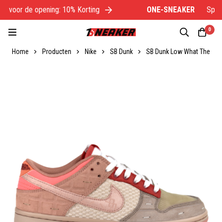
 voor de opening: 10% Korting
ONE-SNEAKER
Specia
0
Home
Producten
Nike
SB Dunk
SB Dunk Low What The