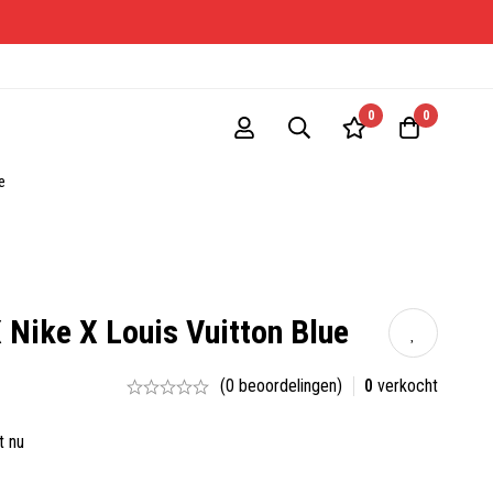
ONE-S
0
0
e
X Nike X Louis Vuitton Blue
(0 beoordelingen)
0
verkocht
t nu