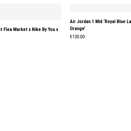
Air Jordan 1 Mid ‘Royal Blue L
Orange’
t Flea Market x Nike By You x
€
130.00