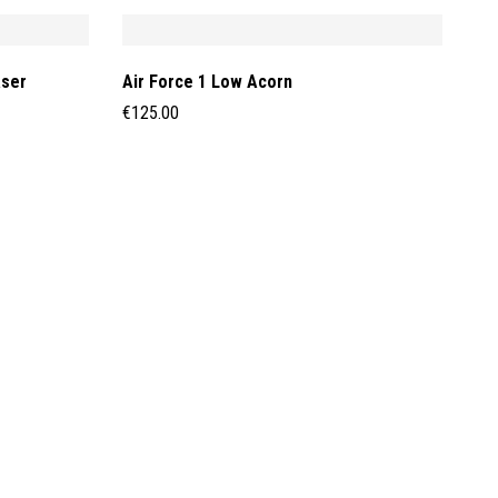
aser
Air Force 1 Low Acorn
€
125.00
Ai
€
1