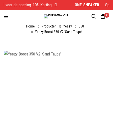
l voor de opening: 10% Korting
ONE-SNEAKER
Specia
0
Home
Producten
Yeezy
350
Yeezy Boost 350 V2 ‘Sand Taupe’