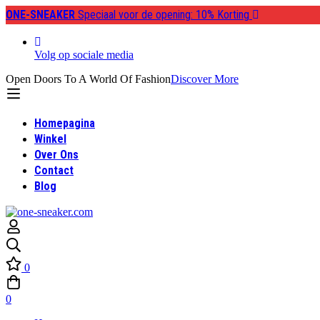
ONE-SNEAKER
Speciaal voor de opening: 10% Korting
Volg op sociale media
Open Doors To A World Of Fashion
Discover More
Homepagina
Winkel
Over Ons
Contact
Blog
0
0