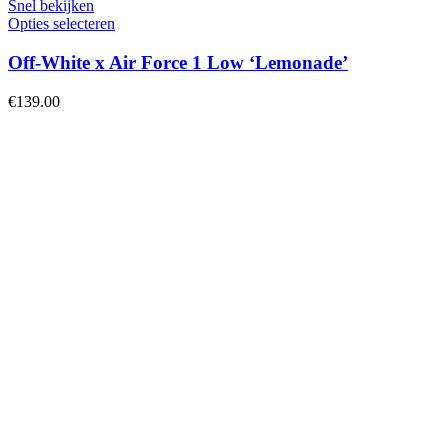
Snel bekijken
Opties selecteren
Off-White x Air Force 1 Low ‘Lemonade’
€
139.00