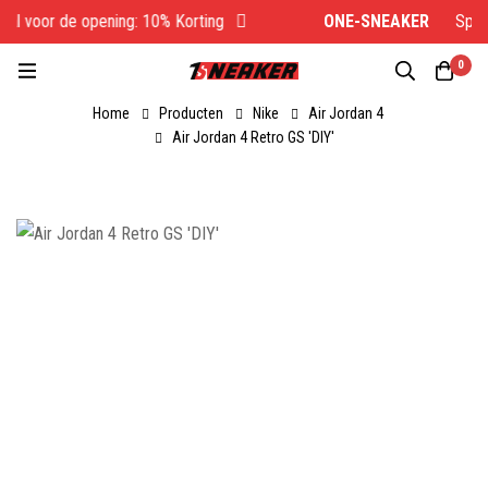
l voor de opening: 10% Korting
ONE-SNEAKER
Specia
0
Home
Producten
Nike
Air Jordan 4
Air Jordan 4 Retro GS 'DIY'