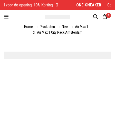
al voor de opening: 10% Korting
ONE-SNEAKER
Specia
0
Home
Producten
Nike
Air Max 1
Air Max 1 City Pack Amsterdam