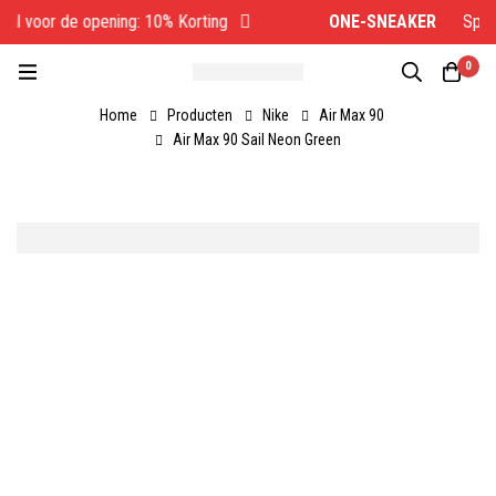
al voor de opening: 10% Korting
ONE-SNEAKER
Specia
0
Home
Producten
Nike
Air Max 90
Air Max 90 Sail Neon Green