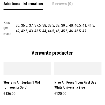
Additional Information
Reviews (0)
Kies
36, 36.5, 37, 37.5, 38, 38.5, 39, 39.5, 40, 40.5, 41, 41.5,
uw
42, 42.5, 43, 43.5, 44, 44.5, 45, 45.5, 46, 46.5, 47
maat
Verwante producten
Womens Air Jordan 1 Mid
Nike Air Force 1 Low First Use
‘University Gold’
White University Blue
€
136.00
€
120.00