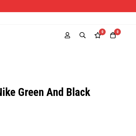
ONE-S
0
0
 Nike Green And Black