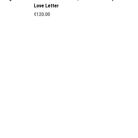
Love Letter
€
120.00
Wo
Cr
€
1